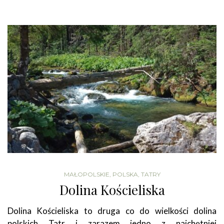
MAŁOPOLSKIE
,
POLSKA
,
TATRY
Dolina Kościeliska
Dolina Kościeliska to druga co do wielkości dolina
polskich Tatr i zarazem jedno z najchętniej