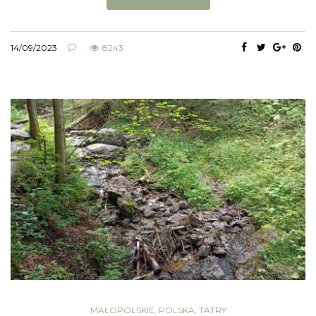
14/09/2023
8243
MAŁOPOLSKIE
,
POLSKA
,
TATRY