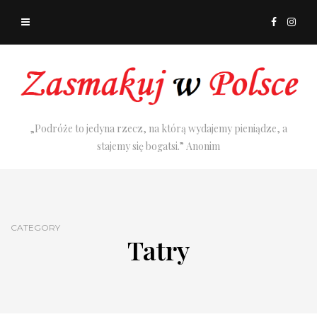
„Podróże to jedyna rzecz, na którą wydajemy pieniądze, a
stajemy się bogatsi.” Anonim
CATEGORY
Tatry