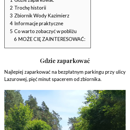
2
Trochę historii
3
Zbiornik Wody Kazimierz
4
Informacje praktyczne
5
Co warto zobaczyć w pobliżu
6
MOŻE CIĘ ZAINTERESOWAĆ:
Gdzie zaparkować
Najlepiej zaparkować na bezpłatnym parkingu przy ulicy
Lazurowej, pięć minut spacerem od zbiornika.