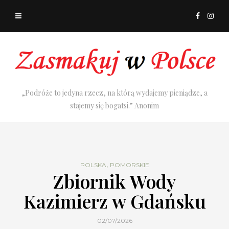
„Podróże to jedyna rzecz, na którą wydajemy pieniądze, a
stajemy się bogatsi.” Anonim
,
POLSKA
POMORSKIE
Zbiornik Wody
Kazimierz w Gdańsku
02/07/2026