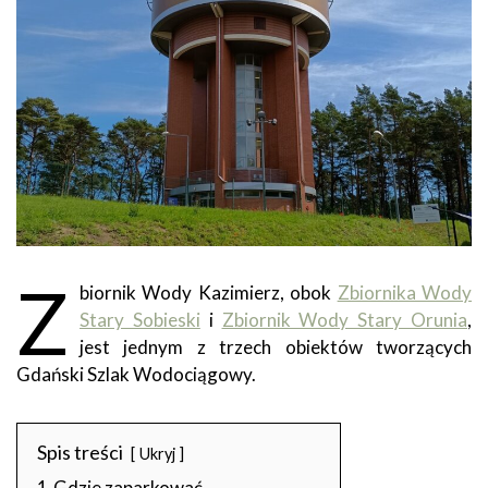
Z
biornik Wody Kazimierz, obok
Zbiornika Wody
Stary Sobieski
i
Zbiornik Wody Stary Orunia
,
jest jednym z trzech obiektów tworzących
Gdański Szlak Wodociągowy.
Spis treści
Ukryj
1
Gdzie zaparkować