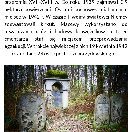
przełomie XVII–XVIII w. Do roku 1939 zajmował 0,9
hektara powierzchni. Ostatni pochówek miał na nim
miejsce w 1942 r. W czasie II wojny światowej Niemcy
zdewastowali kirkut. Macewy wykorzystano do
utwardzania dróg i budowy krawężników, a teren
cmentarza stał się miejscem przeprowadzania
egzekucji. W trakcie największej z nich 19 kwietnia 1942
r. rozstrzelano 28 osób pochodzenia żydowskiego.