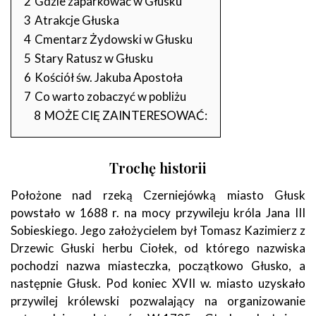
2
Gdzie zaparkować w Głusku
3
Atrakcje Głuska
4
Cmentarz Żydowski w Głusku
5
Stary Ratusz w Głusku
6
Kościół św. Jakuba Apostoła
7
Co warto zobaczyć w pobliżu
8
MOŻE CIĘ ZAINTERESOWAĆ:
Trochę historii
Położone nad rzeką Czerniejówką miasto Głusk
powstało w 1688 r. na mocy przywileju króla Jana III
Sobieskiego. Jego założycielem był Tomasz Kazimierz z
Drzewic Głuski herbu Ciołek, od którego nazwiska
pochodzi nazwa miasteczka, początkowo Głusko, a
następnie Głusk. Pod koniec XVII w. miasto uzyskało
przywilej królewski pozwalający na organizowanie