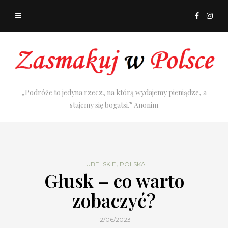
„Podróże to jedyna rzecz, na którą wydajemy pieniądze, a
stajemy się bogatsi.” Anonim
,
LUBELSKIE
POLSKA
Głusk – co warto
zobaczyć?
12/06/2023